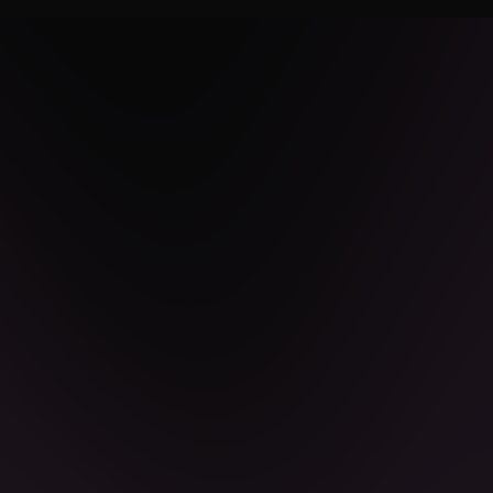
ÚLTIMOS PROYECTOS
LUXURY RESTAURANT
Racó Ibiza
CATERING SERVICES
Ibiza Drinks Experience