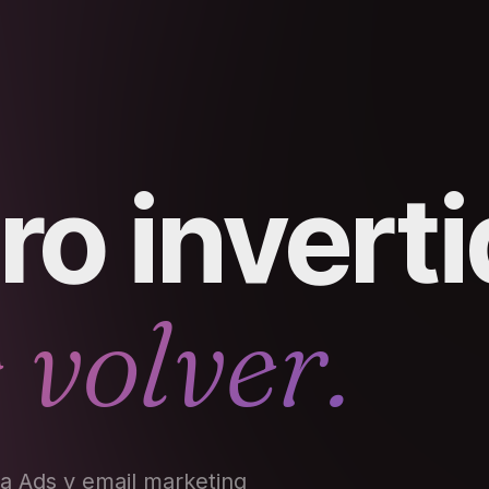
ro invert
 volver.
a Ads y email marketing