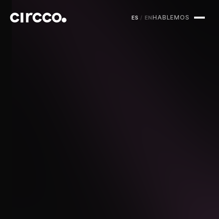
HABLEMOS
ES
/
EN
Circco Media
Servicios
Proyectos
Blog
Contacto