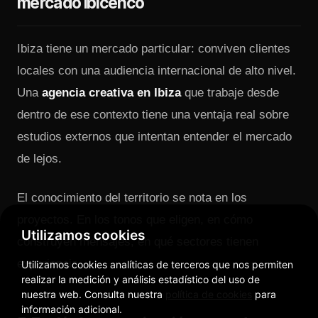
mercado ibicenco
Ibiza tiene un mercado particular: conviven clientes
locales con una audiencia internacional de alto nivel.
Una
agencia creativa en Ibiza
que trabaje desde
dentro de ese contexto tiene una ventaja real sobre
estudios externos que intentan entender el mercado
de lejos.
El conocimiento del territorio se nota en los
proyectos. En los tonos que eligen, en cómo
Utilizamos cookies
construyen mensajes, en qué sectores tienen
experiencia.
Utilizamos cookies analíticas de terceros que nos permiten
realizar la medición y análisis estadístico del uso de
nuestra web. Consulta nuestra
política de cookies
para
información adicional.